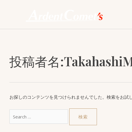
内
容
を
ス
キ
ッ
プ
投稿者名:TakahashiM
お探しのコンテンツを見つけられませんでした。検索をお試
検
索
対