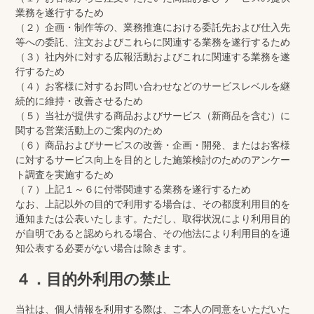
業務を遂行するため
（２）企画・制作等の、業務推進における委託先および仕入先
等への委託、注文およびこれらに関連する業務を遂行するため
（３）社内外に対する広報活動およびこれに関連する業務を遂
行するため
（４）お客様に対するお問い合わせなどのサービスレベルを継
続的に維持・改善させるため
（５）当社が提供する商品およびサービス（新商品を含む）に
関する営業活動上のご案内のため
（６）商品およびサービスの改善・企画・開発、またはお客様
に対するサービス向上を目的とした施策検討のためのアンケー
ト調査を実施するため
（７）上記１～６に付帯関連する業務を遂行するため
なお、上記以外の目的で利用する場合は、その都度利用目的を
通知または公表いたします。ただし、取得状況により利用目的
が自明であると認められる場合、その他法により利用目的を通
知公表する必要がない場合は除きます。
４．目的外利用の禁止
当社は、個人情報を利用する際は、ご本人の同意をいただいた